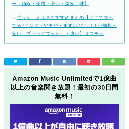
ー・値段・価格・安い・激安・味】
→
ブッシュミルズおすすめまとめ【どこで売っ
てる?ドンキ・やまや・まずい?おいしい?価格・
安い・ブラックブッシュ・違い】はコチラ
Amazon Music Unlimitedで1億曲
以上の音楽聞き放題！最初の30日間
無料！