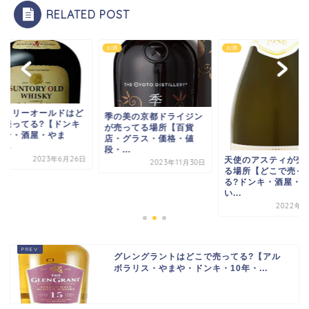
RELATED POST
お酒
お酒
ントリーオールドはど
季の美の京都ドライジン
で売ってる?【ドンキ
が売ってる場所【百貨
ーテ・酒屋・やま
店・グラス・価格・値
...
段・...
2023年6月26日
天使のアスティが売
2023年11月30日
る場所【どこで売っ
る?ドンキ・酒屋・
い...
2022年6
グレングラントはどこで売ってる?【アル
ボラリス・やまや・ドンキ・10年・...