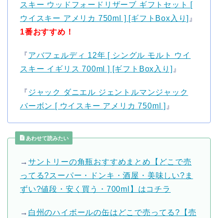
スキー ウッドフォードリザーブ ギフトセット [
ウイスキー アメリカ 750ml ] [ギフトBox入り]
』
1番おすすめ！
『
アバフェルディ 12年 [ シングル モルト ウイ
スキー イギリス 700ml ] [ギフトBox入り]
』
『
ジャック ダニエル ジェントルマンジャック
バーボン [ ウイスキー アメリカ 750ml ]
』
あわせて読みたい
→
サントリーの角瓶おすすめまとめ【どこで売
ってる?スーパー・ドンキ・酒屋・美味しい?ま
ずい?値段・安く買う・700ml】はコチラ
→
白州のハイボールの缶はどこで売ってる?【売