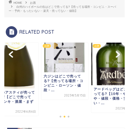
HOME
お酒
白州のハイボールの缶はどこで売ってる?【売ってる場所・コンビニ・スーパ
ー・予約・もったいない・楽天・売ってない・値段】
RELATED POST
お酒
お酒
ジンはどこで売って
?【売ってる場所・コ
ビニ・ローソン・値
アードベッグはどこで売
...
天使のアスティが売
ってる?【10年・やま
2023年5月15日
る場所【どこで売っ
や・値段・価格・安
る?ドンキ・酒屋・
い・...
い...
2023年8月3日
2022年6