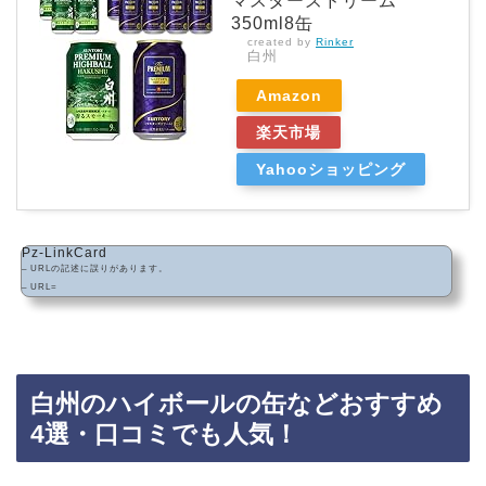
マスターズドリーム
350ml8缶
created by
Rinker
白州
Amazon
楽天市場
Yahooショッピング
Pz-LinkCard
– URLの記述に誤りがあります。
– URL=
白州のハイボールの缶などおすすめ
4選・口コミでも人気！