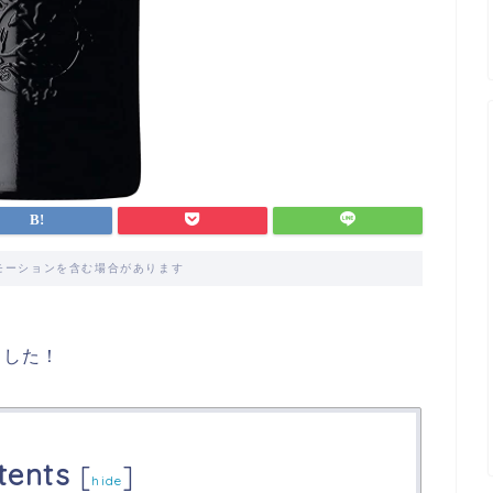
モーションを含む場合があります
ました！
tents
[
]
hide