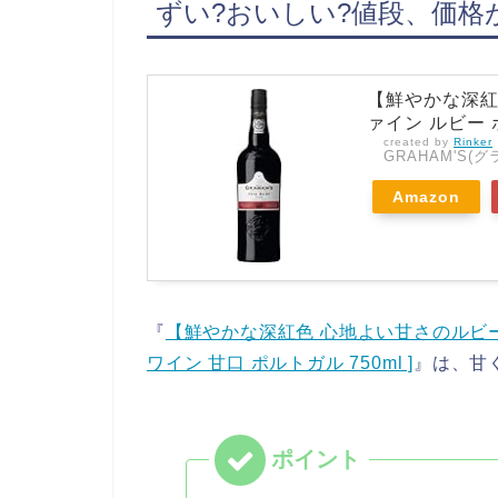
ずい?おいしい?値段、価格
【鮮やかな深紅
ァイン ルビー ポ
created by
Rinker
GRAHAM'S(グ
Amazon
『
【鮮やかな深紅色 心地よい甘さのルビー・
ワイン 甘口 ポルトガル 750ml ]
』は、甘