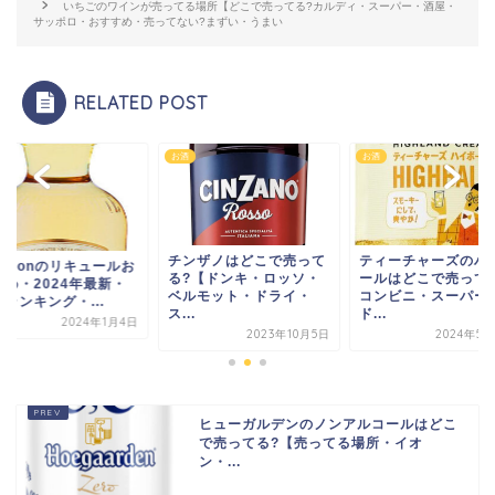
いちごのワインが売ってる場所【どこで売ってる?カルディ・スーパー・酒屋・
サッポロ・おすすめ・売ってない?まずい・うまい
RELATED POST
お酒
お酒
チンザノはどこで売って
ティーチャーズのハ
mazonのリキュールお
る?【ドンキ・ロッソ・
ールはどこで売って
すめ・2024年最新・
ベルモット・ドライ・
コンビニ・スーパー
ランキング・...
ス...
ド...
2024年1月4日
2023年10月5日
2024年5月
ヒューガルデンのノンアルコールはどこ
で売ってる?【売ってる場所・イオ
ン・...