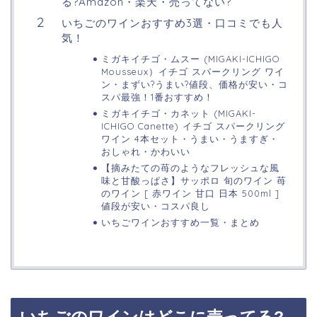
る?Amazon・楽天・売ってない?
いちごのワインおすすめ3選・口コミでも人
気！
ミガキイチゴ・ムスー (MIGAKI-ICHIGO
Mousseux）イチゴ スパークリング ワイ
ン・まずい?うまい?値段、価格が安い・コ
スパ最強！1番おすすめ！
ミガキイチゴ・カネット (MIGAKI-
ICHIGO Canette) イチゴ スパークリング
ワイン 4本セット・うまい・うますぎ・
おしゃれ・かわいい
【摘みたての苺のようなフレッシュな風
味と甘酸っぱさ】サッポロ 旬のワイン 苺
のワイン [ 赤ワイン 甘口 日本 500ml ]
値段が安い・コスパ良し
いちごワインおすすめ一覧・まとめ