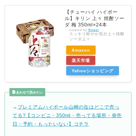
【チューハイ ハイボー
ル】キリン 上々 焼酎ソー
ダ 梅 350ml×24本
created by
Rinker
スッキリ軽やか気分上々焼酎
ソーダ上々
Amazon
楽天市場
Yahooショッピング
あわせて読みたい
→
プレミアムハイボール山崎の缶はどこで売っ
てる?【コンビニ・350ml・売ってる場所・発売
日・予約・もったいない】コチラ