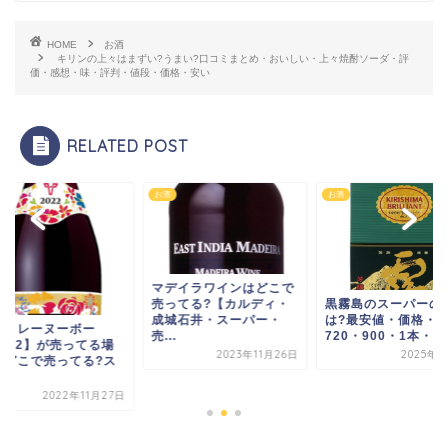
HOME
お酒
キリンの上々はまずい?うまい?口コミまとめ・おいしい・上々焼酎ソーダ・評
価・感想・味・評判・値段・価格・安い
RELATED POST
お酒
お酒
マデイラワインはどこで
黒霧島のスーパーの
売ってる?【カルディ・
は?最安値・価格・
成城石井・スーパー・
ジョレーヌーボー
720・900・1本・市販
売...
2022】が売ってる場
2025年4
2023年11月26日
【どこで売ってる?ス
.
2022年11月27日