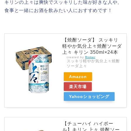
キリンの上々は爽快でスッキリした味が好きな人や、
食事と一緒にお酒を飲みたい人におすすめです！
【焼酎ソーダ】 スッキリ
軽やか気分上々焼酎ソーダ
上々 キリン 350ml×24本
created by
Rinker
スッキリ軽やか気分上々焼酎
ソーダ上々
Amazon
楽天市場
Yahooショッピング
【チューハイ ハイボー
ル】キリン 上々 焼酎ソー