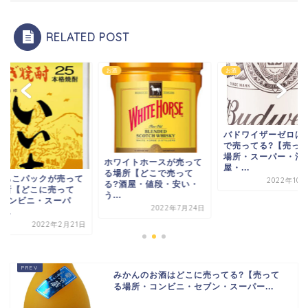
RELATED POST
お酒
お酒
バドワイザーゼロは
で売ってる?【売っ
場所・スーパー・酒
ホワイトホースが売って
屋・...
る場所【どこで売って
いちこパックが売って
2022年10
る?酒屋・値段・安い・
場所【どこに売って
う...
?コンビニ・スーパ
2022年7月24日
...
2022年2月21日
みかんのお酒はどこに売ってる?【売って
る場所・コンビニ・セブン・スーパー...