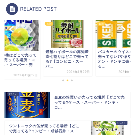
RELATED POST
お酒
お酒
焼酎ハイボールの高知産
バスカーのウイスキ
結の梅はどこで売って
直七割りはどこで売って
売ってない?やまや
?【売ってる場所・コ
る?【コンビニ・スー
オン・ドンキに売っ
ビニ・スーパー・売
パ...
る...
.
2024年1月29日
2024年4月
2022年11月19日
金麦の箱買いが売ってる場所【どこで売
ってる?ケース・スーパー・ドンキ・
コ...
ジントニックの缶が売ってる場所【どこ
で売ってる?コンビニ・成城石井・ス