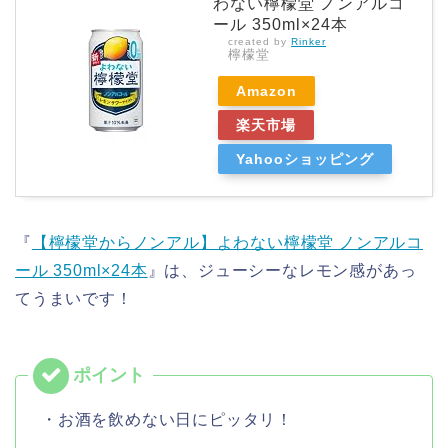
わない檸檬堂 ノンアルコ
ール 350ml×24本
created by
Rinker
檸檬堂
Amazon
楽天市場
Yahooショッピング
『
【檸檬堂からノンアル】よわない檸檬堂 ノンアルコ
ール 350ml×24本
』は、ジューシーなレモン感があっ
てうまいです！
・お酒を飲めない日にピッタリ！