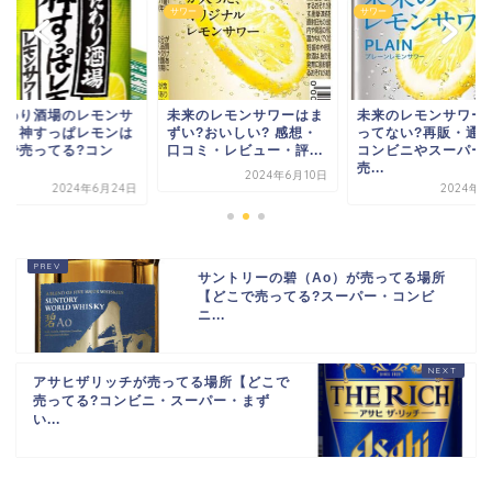
ワー
サワー
サワー
来のレモンサワーはま
未来のレモンサワーが売
こだわり酒場のレモ
い?おいしい? 感想・
ってない?再販・通販・
ワー・神すっぱレモ
コミ・レビュー・評...
コンビニやスーパーに
どこで売ってる?コ
売...
ビ...
2024年6月10日
2024年6月7日
2024年6
サントリーの碧（Ao）が売ってる場所
【どこで売ってる?スーパー・コンビ
ニ...
アサヒザリッチが売ってる場所【どこで
売ってる?コンビニ・スーパー・まず
い...