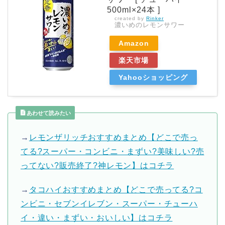
500ml×24本 ]
created by
Rinker
濃いめのレモンサワー
Amazon
楽天市場
Yahooショッピング
あわせて読みたい
→
レモンザリッチおすすめまとめ【どこで売っ
てる?スーパー・コンビニ・まずい?美味しい?売
ってない?販売終了?神レモン】はコチラ
→
タコハイおすすめまとめ【どこで売ってる?コ
ンビニ・セブンイレブン・スーパー・チューハ
イ・違い・まずい・おいしい】はコチラ