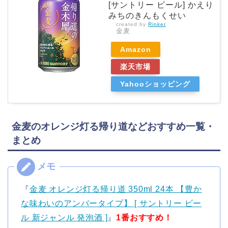
[サントリー ビール] かえり
みちのきんもくせい
created by
Rinker
金麦
Amazon
楽天市場
Yahooショッピング
金麦のオレンジ灯る帰り道などおすすめ一覧・
まとめ
『
金麦 オレンジ灯る帰り道 350ml 24本 【豊か
な味わいのアンバータイプ】 [ サントリー ビー
ル 新ジャンル 発泡酒 ]
』
1番おすすめ！