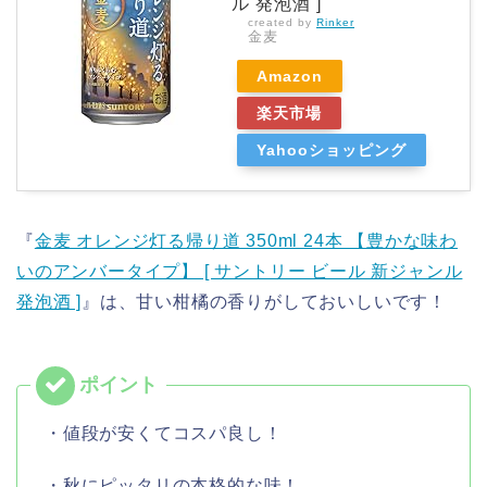
ル 発泡酒 ]
created by
Rinker
金麦
Amazon
楽天市場
Yahooショッピング
『
金麦 オレンジ灯る帰り道 350ml 24本 【豊かな味わ
いのアンバータイプ】 [ サントリー ビール 新ジャンル
発泡酒 ]
』は、甘い柑橘の香りがしておいしいです！
・値段が安くてコスパ良し！
・秋にピッタリの本格的な味！