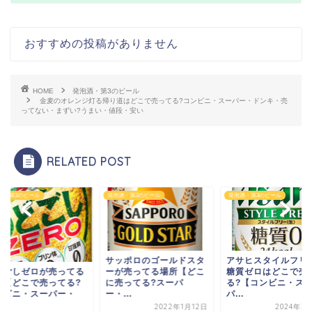
おすすめの投稿がありません
HOME
発泡酒・第3のビール
金麦のオレンジ灯る帰り道はどこで売ってる?コンビニ・スーパー・ドンキ・売
ってない・まずい?うまい・値段・安い
RELATED POST
酒・第3のビール
発泡酒・第3のビール
発泡酒・第3のビール
サッポロのゴールドスタ
アサヒスタイルフリ
どごしゼロが売ってる
ーが売ってる場所【どこ
糖質ゼロはどこで売
所【どこで売ってる?
に売ってる?スーパ
る?【コンビニ・ス
ンビニ・スーパー・
ー・...
パ...
.
2022年1月12日
2024年3