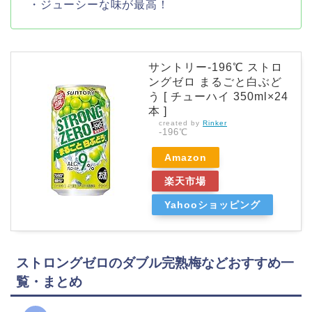
・ジューシーな味が最高！
サントリー-196℃ ストロ
ングゼロ まるごと白ぶど
う [ チューハイ 350ml×24
本 ]
created by
Rinker
-196℃
Amazon
楽天市場
Yahooショッピング
ストロングゼロのダブル完熟梅などおすすめ一
覧・まとめ