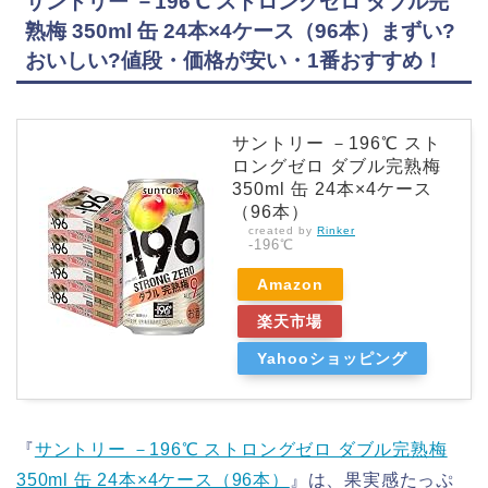
サントリー －196℃ ストロングゼロ ダブル完
熟梅 350ml 缶 24本×4ケース（96本）まずい?
おいしい?値段・価格が安い・1番おすすめ！
サントリー －196℃ スト
ロングゼロ ダブル完熟梅
350ml 缶 24本×4ケース
（96本）
created by
Rinker
-196℃
Amazon
楽天市場
Yahooショッピング
『
サントリー －196℃ ストロングゼロ ダブル完熟梅
350ml 缶 24本×4ケース（96本）
』は、果実感たっぷ