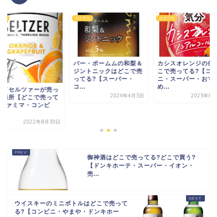
テル
カクテル
カクテル
バー・ポームムの和梨＆
カシスオレンジの缶
ジントニックはどこで売
こで売ってる?【コ
ってる?【スーパー・
ニ・スーパー・おす
コ...
め...
ードセルツァーが売っ
2024年4月3日
2023年8月
る場所【どこで売って
?ファミマ・コンビ
.
2022年8月30日
御神酒はどこで売ってる?どこで買う?
【ドンキホーテ・スーパー・イオン・
売...
ウイスキーのミニボトルはどこで売って
る?【コンビニ・やまや・ドンキホー