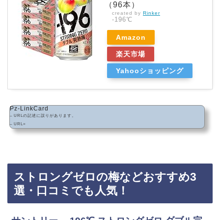
（96本）
created by
Rinker
-196℃
Amazon
楽天市場
Yahooショッピング
Pz-LinkCard
– URLの記述に誤りがあります。
– URL=
ストロングゼロの梅などおすすめ3
選・口コミでも人気！