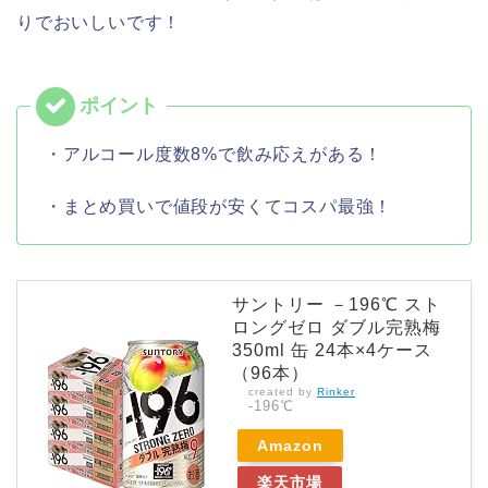
りでおいしいです！
・アルコール度数8%で飲み応えがある！
・まとめ買いで値段が安くてコスパ最強！
サントリー －196℃ スト
ロングゼロ ダブル完熟梅
350ml 缶 24本×4ケース
（96本）
created by
Rinker
-196℃
Amazon
楽天市場