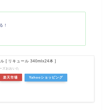
る！
[ リキュール 340mlx24本 ]
ーズおおいた
楽天市場
Yahooショッピング