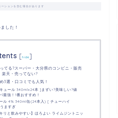
モーションを含む場合があります
めました！
tents
[
]
hide
ってる?スーパー・大分県のコンビニ・販売
n・楽天・売ってない?
め3選・口コミでも人気！
ュール 340mlx24本 ]まずい?美味しい?値
パ最強！1番おすすめ！
4% 340ml缶(24本入) [ チューハイ
い・うますぎ
キリと飲みやすい】ほろよい ライムジントニッ