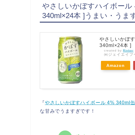
やさしいかぼすハイボール 4% 
340ml×24本 ]うまい・うま
やさしいかぼすハイ
340ml×24本 ]
created by
Rinker
㈱ジェイエイフ
Amazon
『
やさしいかぼすハイボール 4% 340ml缶(24
な甘みでうますぎです！