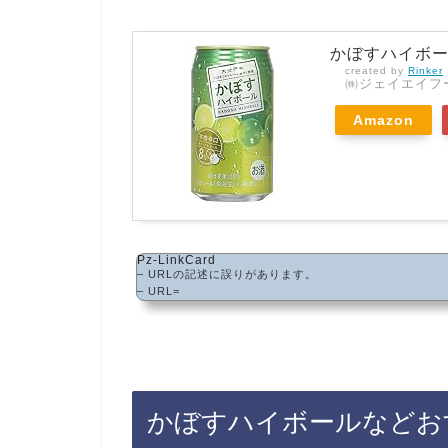
かぼすハイボール 
created by
Rinker
㈱ジェイエイフ
Amazon
Pz-LinkCard
– URLの記述に誤りがあります。
– URL=
かぼすハイボールなどお