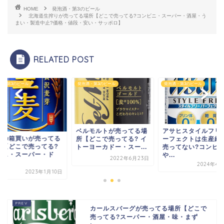
HOME
発泡酒・第3のビール
北海道生搾りが売ってる場所【どこで売ってる?コンビニ・スーパー・酒屋・う
まい・製造中止?価格・値段・安い・サッポロ】
RELATED POST
酒・第3のビール
発泡酒・第3のビール
発泡酒・第3のビール
ベルモルトが売ってる場
アサヒスタイルフリ
麦の箱買いが売ってる
所【どこで売ってる? イ
ーフェクトは生産終
所【どこで売ってる?
トーヨーカドー・スー...
売ってない?コンビ
ース・スーパー・ド
や...
2022年6月23日
.
2024年4月
2023年1月10日
カールスバーグが売ってる場所【どこで
売ってる?スーパー・酒屋・味・まず