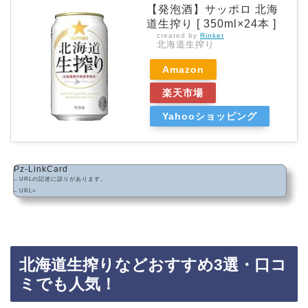
【発泡酒】サッポロ 北海
道生搾り [ 350ml×24本 ]
created by
Rinker
北海道生搾り
Amazon
楽天市場
Yahooショッピング
Pz-LinkCard
– URLの記述に誤りがあります。
– URL=
北海道生搾りなどおすすめ3選・口コ
ミでも人気！