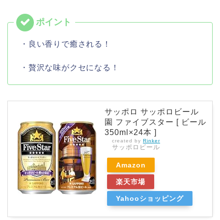
・良い香りで癒される！
・贅沢な味がクセになる！
サッポロ サッポロビール
園 ファイブスター [ ビール
350ml×24本 ]
created by
Rinker
サッポロビール
Amazon
楽天市場
Yahooショッピング