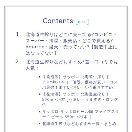
Contents
[
]
hide
北海道生搾りはどこに売ってる?コンビニ・
スーパー・酒屋・販売店・どこで買える?
Amazon・楽天・売ってない?【製造中止に
はなってない】
北海道生搾りなどおすすめ3選・口コミでも
人気！
【発泡酒】サッポロ 北海道生搾り [
350ml×24本 ]・値段、価格が安い・コス
パ最強！まずい?おいしい?1番おすすめ！
【発泡酒】サッポロ 北海道生搾り [
500ml×24本 ]うまい・うますぎ・ロング
缶
サッポロ サッポロビール園 ファイブスタ
ー [ ビール 350ml×24本 ]
北海道生搾りなどおすすめ一覧・まとめ