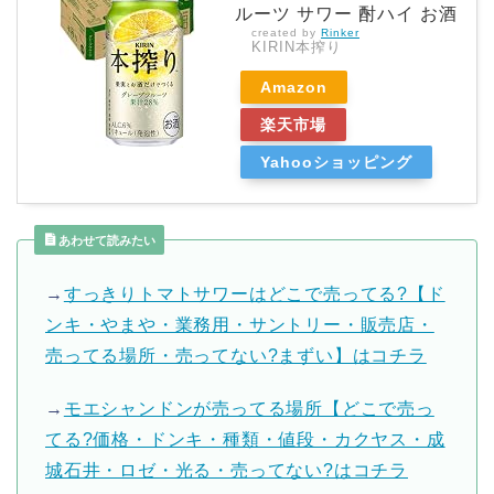
ルーツ サワー 酎ハイ お酒
created by
Rinker
KIRIN本搾り
Amazon
楽天市場
Yahooショッピング
あわせて読みたい
→
すっきりトマトサワーはどこで売ってる?【ド
ンキ・やまや・業務用・サントリー・販売店・
売ってる場所・売ってない?まずい】はコチラ
→
モエシャンドンが売ってる場所【どこで売っ
てる?価格・ドンキ・種類・値段・カクヤス・成
城石井・ロゼ・光る・売ってない?はコチラ