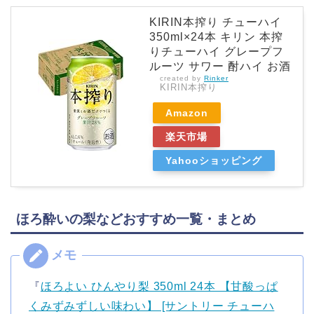
KIRIN本搾り チューハイ
350ml×24本 キリン 本搾
りチューハイ グレープフ
ルーツ サワー 酎ハイ お酒
created by
Rinker
KIRIN本搾り
Amazon
楽天市場
Yahooショッピング
ほろ酔いの梨などおすすめ一覧・まとめ
『
ほろよい ひんやり梨 350ml 24本 【甘酸っぱ
くみずみずしい味わい】 [サントリー チューハ