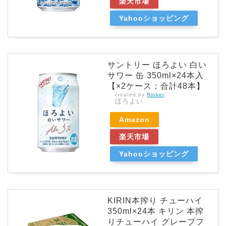
楽天市場
Yahooショッピング
サントリー ほろよい 白い
サワー 缶 350ml×24本入
【×2ケース：合計48本】
created by
Rinker
ほろよい
Amazon
楽天市場
Yahooショッピング
KIRIN本搾り チューハイ
350ml×24本 キリン 本搾
りチューハイ グレープフ