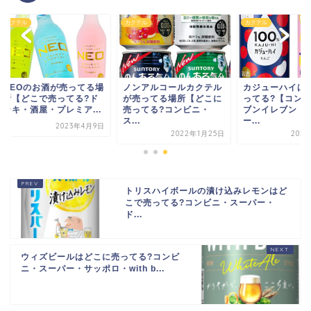
テル
カクテル
カクテル
EOのお酒が売ってる場
ノンアルコールカクテル
カジューハイはどこ
【どこで売ってる?ド
が売ってる場所【どこに
ってる?【コンビニ
キ・酒屋・プレミア...
売ってる?コンビニ・
ブンイレブン・スー
ス...
ー...
2023年4月9日
2022年1月25日
2023年9月
トリスハイボールの漬け込みレモンはど
こで売ってる?コンビニ・スーパー・
ド...
ウィズビールはどこに売ってる?コンビ
ニ・スーパー・サッポロ・with b...