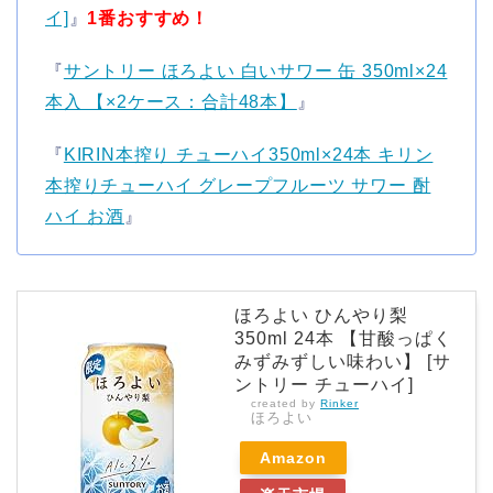
イ]
』
1番おすすめ！
『
サントリー ほろよい 白いサワー 缶 350ml×24
本入 【×2ケース：合計48本】
』
『
KIRIN本搾り チューハイ350ml×24本 キリン
本搾りチューハイ グレープフルーツ サワー 酎
ハイ お酒
』
ほろよい ひんやり梨
350ml 24本 【甘酸っぱく
みずみずしい味わい】 [サ
ントリー チューハイ]
created by
Rinker
ほろよい
Amazon