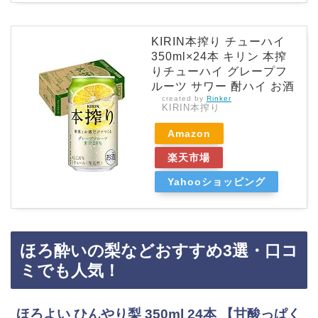
KIRIN本搾り チューハイ
350ml×24本 キリン 本搾
りチューハイ グレープフ
ルーツ サワー 酎ハイ お酒
created by
Rinker
KIRIN本搾り
Amazon
楽天市場
Yahooショッピング
ほろ酔いの梨などおすすめ3選・口コ
ミでも人気！
ほろよい ひんやり梨 350ml 24本 【甘酸っぱく