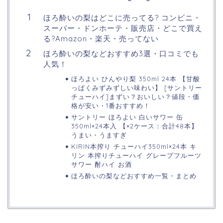
ほろ酔いの梨はどこに売ってる? コンビニ・
スーパー・ドンホーテ・販売店・どこで買え
る?Amazon・楽天・売ってない
ほろ酔いの梨などおすすめ3選・口コミでも
人気！
ほろよい ひんやり梨 350ml 24本 【甘酸
っぱくみずみずしい味わい】 [サントリー
チューハイ]まずい？おいしい？値段・価
格が安い・1番おすすめ！
サントリー ほろよい 白いサワー 缶
350ml×24本入 【×2ケース：合計48本】
うまい・うますぎ
KIRIN本搾り チューハイ350ml×24本 キ
リン 本搾りチューハイ グレープフルーツ
サワー 酎ハイ お酒
ほろ酔いの梨などおすすめ一覧・まとめ