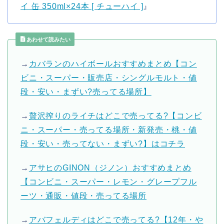
イ 缶 350ml×24本 [ チューハイ ]
』
あわせて読みたい
→
カバランのハイボールおすすめまとめ【コン
ビニ・スーパー・販売店・シングルモルト・値
段・安い・まずい?売ってる場所】
→
贅沢搾りのライチはどこで売ってる?【コンビ
ニ・スーパー・売ってる場所・新発売・桃・値
段・安い・売ってない・まずい?】はコチラ
→
アサヒのGINON（ジノン）おすすめまとめ
【コンビニ・スーパー・レモン・グレープフル
ーツ・通販・値段・売ってる場所
→
アバフェルディはどこで売ってる?【12年・や