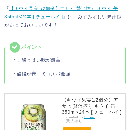
『
【キウイ果実1/2個分】アサヒ 贅沢搾り キウイ 缶
350ml×24本 [ チューハイ ]
』は、みずみずしい果汁感
があっておいしいです！
・甘酸っぱい味が最高！
・値段が安くてコスパ最強！
【キウイ果実1/2個分】ア
サヒ 贅沢搾り キウイ 缶
350ml×24本 [ チューハイ ]
created by
Rinker
贅沢搾り