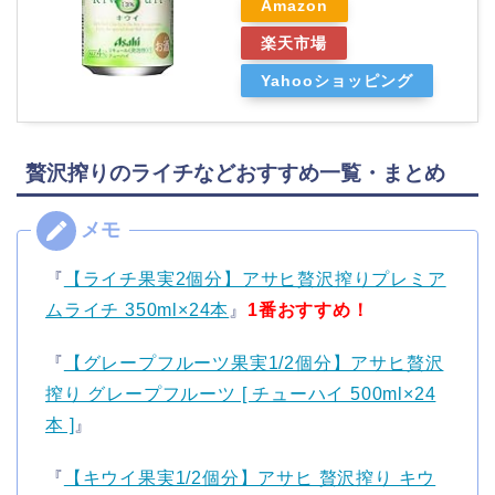
Amazon
楽天市場
Yahooショッピング
贅沢搾りのライチなどおすすめ一覧・まとめ
『
【ライチ果実2個分】アサヒ贅沢搾りプレミア
ムライチ 350ml×24本
』
1番おすすめ！
『
【グレープフルーツ果実1/2個分】アサヒ贅沢
搾り グレープフルーツ [ チューハイ 500ml×24
本 ]
』
『
【キウイ果実1/2個分】アサヒ 贅沢搾り キウ