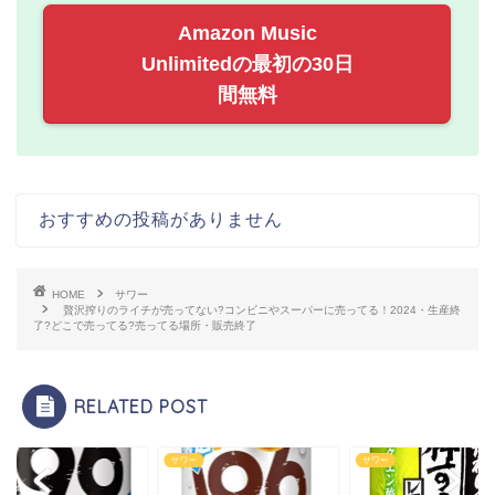
Amazon Music
Unlimitedの最初の30日
間無料
おすすめの投稿がありません
HOME
サワー
贅沢搾りのライチが売ってない?コンビニやスーパーに売ってる！2024・生産終
了?どこで売ってる?売ってる場所・販売終了
RELATED POST
ー
サワー
サワー