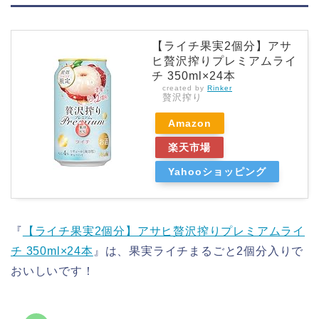
【ライチ果実2個分】アサ
ヒ贅沢搾りプレミアムライ
チ 350ml×24本
created by
Rinker
贅沢搾り
Amazon
楽天市場
Yahooショッピング
『
【ライチ果実2個分】アサヒ贅沢搾りプレミアムライ
チ 350ml×24本
』は、果実ライチまるごと2個分入りで
おいしいです！