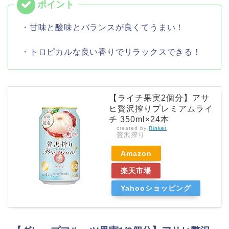
・甘味と酸味とバランスが良くてうまい！
・トロピカルな良い香りでリラックスできる！
【ライチ果実2個分】アサ
ヒ贅沢搾りプレミアムライ
チ 350ml×24本
created by
Rinker
贅沢搾り
Amazon
楽天市場
Yahooショッピング