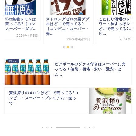
196℃の無糖レモンは
ストロングゼロの梨ダブ
こだわり酒場のレモ
こで売ってる?【コン
ルはどこで売ってる?
ワー・神すっぱレモ
ニ・スーパー・ダブ...
【コンビニ・スーパー・
どこで売ってる?コ
売...
ビ...
2024年4月3日
2024年4月20日
2024年6月
ビアボールのグラス付きはスーパーに売
ってる！値段・価格・安い・激安・ど
こ...
贅沢搾りのメロンはどこで売ってる?コ
ンビニ・スーパー・プレミアム・売っ
て...