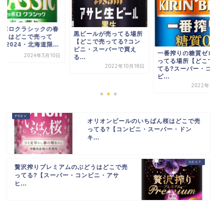
ッポロクラシックの春
黒ビールが売ってる場所
薫りはどこで売って
【どこで売ってる?コン
【2024・北海道限...
ビニ・スーパーで買え
一番搾りの糖質ゼロ
2024年3月10日
る...
ってる場所【どこで
2022年10月18日
てる?スーパー・コ
ビ...
2022年7
オリオンビールのいちばん桜はどこで売
ってる?【コンビニ・スーパー・ドン
キ...
贅沢搾りプレミアムのぶどうはどこで売
ってる?【スーパー・コンビニ・アサ
ヒ...