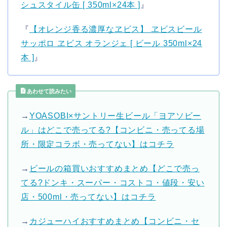
シュスタイル缶 [ 350ml×24本 ]
』
『
【オレンジ香る濃厚なヱビス】 ヱビスビール
サッポロ ヱビス オランジェ [ ビール 350ml×24
本 ]
』
あわせて読みたい
→
YOASOBI×サントリー生ビール「ヨアソビー
ル」はどこで売ってる?【コンビニ・売ってる場
所・限定コラボ・売ってない】はコチラ
→
ビールの箱買いおすすめまとめ【どこで売っ
てる?ドンキ・スーパー・コストコ・値段・安い
店・500ml・売ってない】はコチラ
→
カジューハイおすすめまとめ【コンビニ・セ