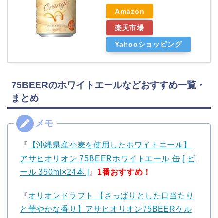
Amazon
楽天市場
Yahooショッピング
75BEERのホワイトエールなどおすすめ一覧・
まとめ
『
【沖縄県産小麦を使用したホワイトエール】
アサヒオリオン 75BEERホワイトエール 缶 [ ビ
ール 350ml×24本 ]
』
1番おすすめ！
『
オリオンドラフト 【さっぱりとした口当たり
と華やかな香り】アサヒオリオン75BEERケル