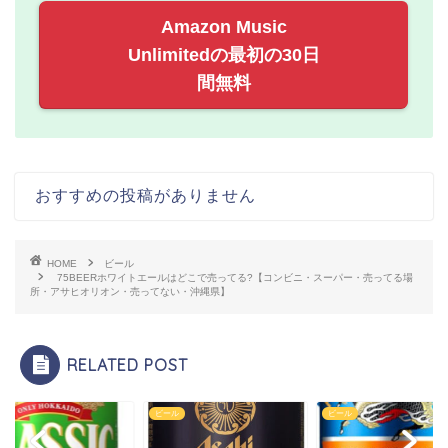
Amazon Music
Unlimitedの最初の30日
間無料
おすすめの投稿がありません
HOME
ビール
75BEERホワイトエールはどこで売ってる?【コンビニ・スーパー・売ってる場
所・アサヒオリオン・売ってない・沖縄県】
RELATED POST
ル
ビール
ビール