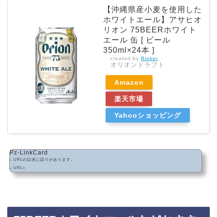
【沖縄県産小麦を使用した
ホワイトエール】アサヒオ
リオン 75BEERホワイト
エール 缶 [ ビール
350ml×24本 ]
created by
Rinker
オリオンドラフト
Amazon
楽天市場
Yahooショッピング
Pz-LinkCard
– URLの記述に誤りがあります。
– URL=