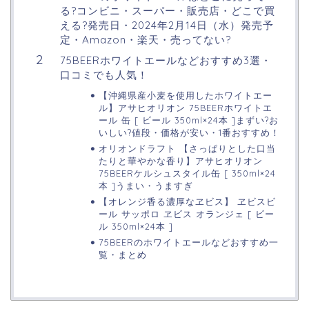
る?コンビニ・スーパー・販売店・どこで買
える?発売日・2024年2月14日（水）発売予
定・Amazon・楽天・売ってない?
75BEERホワイトエールなどおすすめ3選・
口コミでも人気！
【沖縄県産小麦を使用したホワイトエー
ル】アサヒオリオン 75BEERホワイトエ
ール 缶 [ ビール 350ml×24本 ]まずい?お
いしい?値段・価格が安い・1番おすすめ！
オリオンドラフト 【さっぱりとした口当
たりと華やかな香り】アサヒオリオン
75BEERケルシュスタイル缶 [ 350ml×24
本 ]うまい・うますぎ
【オレンジ香る濃厚なヱビス】 ヱビスビ
ール サッポロ ヱビス オランジェ [ ビー
ル 350ml×24本 ]
75BEERのホワイトエールなどおすすめ一
覧・まとめ