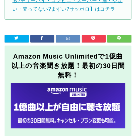
る?チューハイ・コンビニ・スーパー・酒・やば
い・売ってない?まずい?サッポロ】はコチラ
Amazon Music Unlimitedで1億曲
以上の音楽聞き放題！最初の30日間
無料！