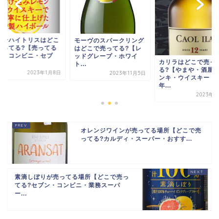
こ
レモンハイ
モーヴのスパークリング
る
で売ってる
はどこで売ってる?【レ
場所・コン
ッドグレープ・ホワイ
カリラはどこで売って
ン...
ト...
る?【やまや・酒屋・ド
8日
2023年11月5日
ンキ・ウイスキー・12
年...
2023年8月5日
オレンジワインが売ってる場所【どこで売
ってる?カルディ・スーパー・おすす...
素滴しぼりが売ってる場所【どこで売っ
てる?セブン・コンビニ・業務スーパ
ー...