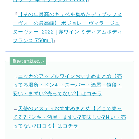
『
【その年最高のキュベを集めたデュブッフヌ
ーヴォーの最高峰】 ボジョレー ヴィラージュ
ヌーヴォー 2022 [ 赤ワイン ミディアムボディ
フランス 750ml ]
』
あわせて読みたい
→
ニッカのアップルワインおすすめまとめ【売
ってる場所・ドンキ・スーパー・酒屋・値段・
安い・まずい?売ってない?】はコチラ
→
天使のアスティおすすめまとめ【どこで売っ
てる?ドンキ・酒屋・まずい?美味しい?甘い・売
ってない?口コミ】はコチラ