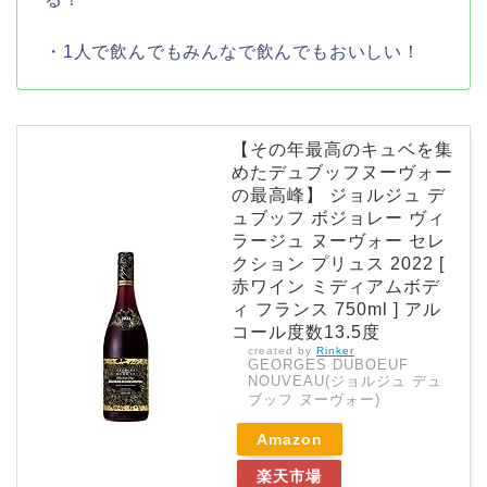
・1人で飲んでもみんなで飲んでもおいしい！
【その年最高のキュベを集
めたデュブッフヌーヴォー
の最高峰】 ジョルジュ デ
ュブッフ ボジョレー ヴィ
ラージュ ヌーヴォー セレ
クション プリュス 2022 [
赤ワイン ミディアムボデ
ィ フランス 750ml ] アル
コール度数13.5度
created by
Rinker
GEORGES DUBOEUF
NOUVEAU(ジョルジュ デュ
ブッフ ヌーヴォー)
Amazon
楽天市場