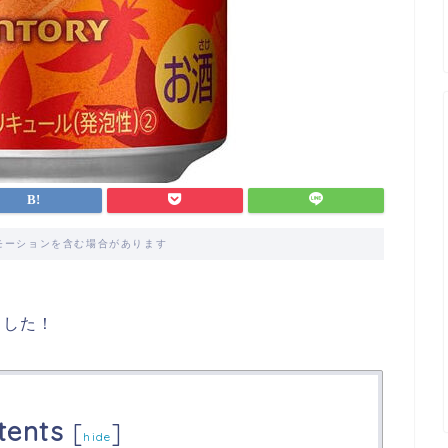
モーションを含む場合があります
ました！
tents
[
]
hide