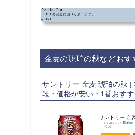
Pz-LinkCard
– URLの記述に誤りがあります。
– URL=
金麦の琥珀の秋などおす
サントリー 金麦 琥珀の秋 [ 
段・価格が安い・1番おすす
サントリー 金麦 琥
created by
Rinker
金麦