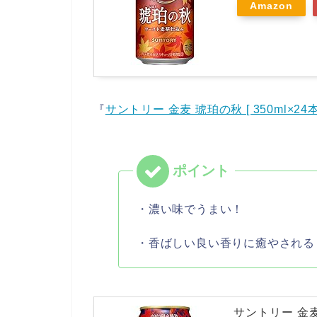
Amazon
『
サントリー 金麦 琥珀の秋 [ 350ml×24本
・濃い味でうまい！
・香ばしい良い香りに癒やされる
サントリー 金麦 琥