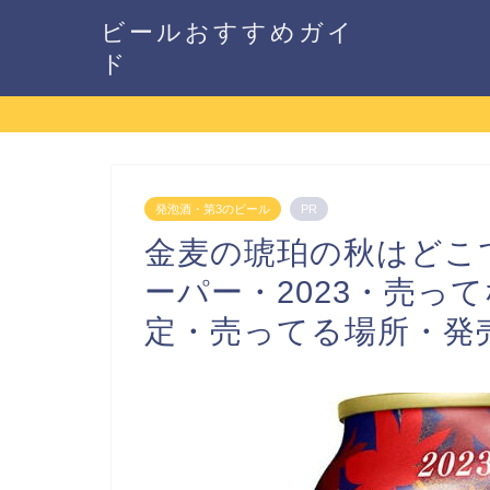
ビールおすすめガイ
ド
発泡酒・第3のビール
PR
金麦の琥珀の秋はどこ
ーパー・2023・売っ
定・売ってる場所・発