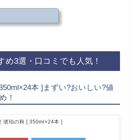
すめ3選・口コミでも人気！
350ml×24本 ]まずい?おいしい?値
め！
珀の秋 [ 350ml×24本 ]