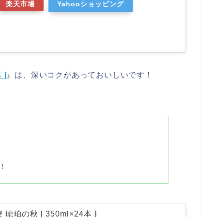
楽天市場
Yahooショッピング
 ]
』は、深いコクがあっておいしいです！
！
珀の秋 [ 350ml×24本 ]