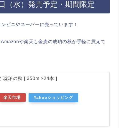
16日（水）発売予定・期間限定
らコンビニやスーパーに売っています！
Amazonや楽天も金麦の琥珀の秋が手軽に買えて
珀の秋 [ 350ml×24本 ]
楽天市場
Yahooショッピング